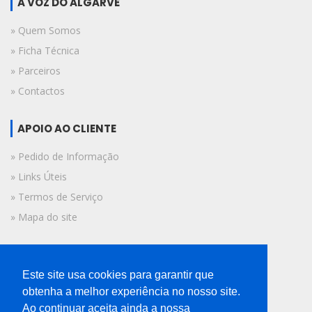
A VOZ DO ALGARVE
» Quem Somos
» Ficha Técnica
» Parceiros
» Contactos
APOIO AO CLIENTE
» Pedido de Informação
» Links Úteis
» Termos de Serviço
» Mapa do site
FICHA TÉCNICA
Este site usa cookies para garantir que
© 2019 A Voz do Algarve.
obtenha a melhor experiência no nosso site.
Todos os direitos reservados.
Ao continuar aceita ainda a nossa