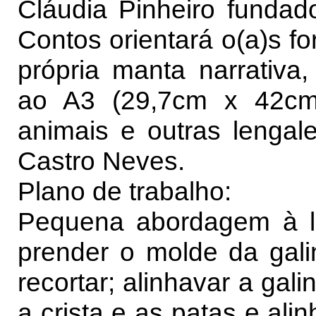
Cláudia Pinheiro fundad
Contos orientará o(a)s f
própria manta narrativ
ao A3 (29,7cm x 42cm),
animais e outras lengal
Castro Neves.
Plano de trabalho:
Pequena abordagem à le
prender o molde da gali
recortar; alinhavar a gal
a crista e as patas e ali