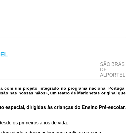
TEL
SÃO BRÁS
DE
ALPORTEL
ia com um projeto integrado no programa nacional Portugal
lusão nas nossas mãos», um teatro de Marionetas original que
o especial, dirigidas às crianças do Ensino Pré-escolar,
desde os primeiros anos de vida.
o tem vindo a desenvolver uma profícua parceria,