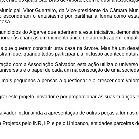
 Municipal, Vitor Guerreiro, da Vice-presidente da Câmara Mun
o esconderam o entusiasmo por partilhar a forma como esta
casa.
o municípios do Algarve que aderiram a esta iniciativa, demo
porcionar às crianças um momento único de aprendizagem, empatia
nças que querem construir uma casa na árvore. Mas há um des
tram que, quando todos participam, a inclusão acontece natur
oração com a Associação Salvador, esta ação utiliza o univer
 universais e o papel de cada um na construção de uma sociedad
s mais pequenos a pensar, a questionar e a crescer com valores
grar este projeto inovador e por proporcionar às suas crianças
lvador inclui ainda a apresentação de outras peças a turmas do 
Projetos pelo INR, I.P. e pelo Unibanco, entidades parceiras d