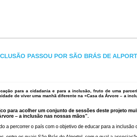
INCLUSÃO PASSOU POR SÃO BRÁS DE ALPOR
cação para a cidadania e para a inclusão, fruto de uma parcer
nidade de viver uma manhã diferente na «Casa da Árvore – a inc
lco para acolher um conjunto de sessões deste projeto muit
Árvore – a inclusão nas nossas mãos”.
o a percorrer o país com o objetivo de educar para a inclusão 
os, entre os quais São Brás de Alportel, com o qual a associaçã