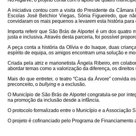
A iniciativa contou com a visita do Presidente da Câmara
Escolas José Belchior Viegas, Sónia Figueiredo, que nã
convidaram os mais pequenos a levarem esta história para 
Importa referir que São Brás de Alportel é um dos quatr
justa e inclusiva. Através desta parceria, foi possível pro
A peça conta a história da Olívia e do Isaque, duas cria
espírito de equipa, os amigos encontram uma solução e mos
Criada pela atriz e marionetista Ângela Ribeiro, em colab
abordar temas como a valorização da diferença, os direitos
Mais do que entreter, o teatro “Casa da Árvore” convida o
preconceito, o
bullying
e a exclusão.
O Município de São Brás de Alportel congratula-se por inte
na promoção da inclusão desde a infância.
O protocolo formalizado entre o Município e a Associação Sa
O projeto é cofinanciado pelo Programa de Financiamento a 