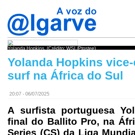
Yolanda Hopkins. (Crédito: WSL/Ptostee)
Yolanda Hopkins vice-
surf na África do Sul
20:07 - 06/07/2025
A surfista portuguesa Yo
final do Ballito Pro, na Áf
Series (CS) da Liga Mundia