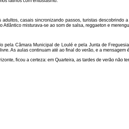
tmos latinos com entusiasmo.
adultos, casais sincronizando passos, turistas descobrindo a a
do Atlântico misturava-se ao som de salsa, reggaeton e mereng
ido pela Câmara Municipal de Loulé e pela Junta de Freguesi
r livre. As aulas continuam até ao final do verão, e a mensagem
zonte, ficou a certeza: em Quarteira, as tardes de verão não 