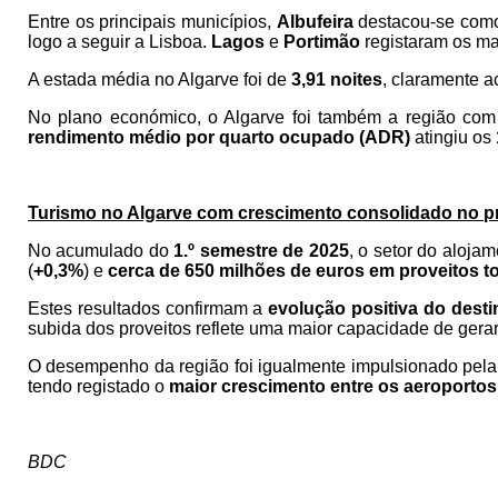
Entre os principais municípios,
Albufeira
destacou-se como
logo a seguir a Lisboa.
Lagos
e
Portimão
registaram os ma
A estada média no Algarve foi de
3,91 noites
, claramente a
No plano económico, o Algarve foi também a região co
rendimento médio por quarto ocupado
(ADR)
atingiu os
Turismo no Algarve com crescimento consolidado no p
No acumulado do
1.º semestre de 2025
, o setor do alojam
(
+0,3%
) e
cerca de 650 milhões de euros em proveitos to
Estes resultados confirmam a
evolução positiva do desti
subida dos proveitos reflete uma maior capacidade de gerar r
O desempenho da região foi igualmente impulsionado pel
tendo registado o
maior crescimento entre os aeroportos
BDC