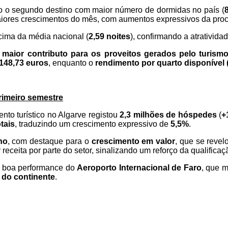
 o segundo destino com maior número de dormidas no país (
iores crescimentos do mês, com aumentos expressivos da procu
cima da média nacional (
2,59 noites
), confirmando a atrativida
m
maior contributo para os proveitos gerados pelo turism
148,73 euros
, enquanto o
rendimento por quarto disponível
rimeiro semestre
ento turístico no Algarve registou
2,3 milhões de hóspedes
(
+
tais
, traduzindo um crescimento expressivo de
5,5%
.
no
, com destaque para o
crescimento em valor
, que se revel
eceita por parte do setor, sinalizando um reforço da qualificaçã
a boa performance do
Aeroporto Internacional de Faro
, que 
 do continente
.