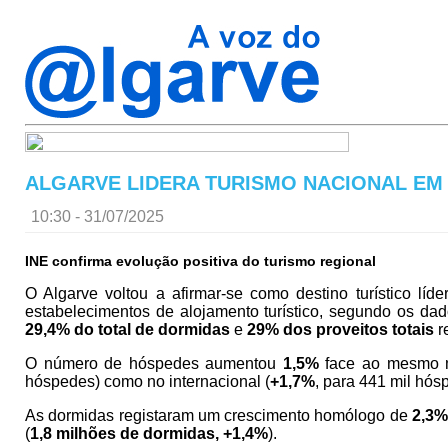
ALGARVE LIDERA TURISMO NACIONAL EM
10:30 - 31/07/2025
INE confirma evolução positiva do turismo regional
O Algarve voltou a afirmar-se como destino turístico lí
estabelecimentos de alojamento turístico, segundo os dado
29,4% do total de dormidas
e
29% dos proveitos totais
r
O número de hóspedes aumentou
1,5%
face ao mesmo m
hóspedes) como no internacional (
+1,7%
, para 441 mil hós
As dormidas registaram um crescimento homólogo de
2,3%
(
1,8 milhões de dormidas, +1,4%
).