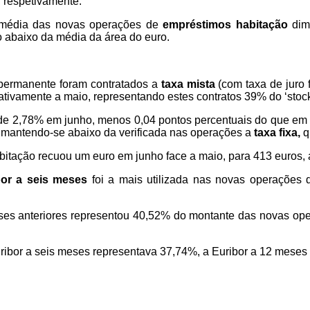
, respetivamente.
o média das novas operações de
empréstimos habitação
dimi
o abaixo da média da área do euro.
permanente foram contratados a
taxa mista
(com taxa de juro 
lativamente a maio, representando estes contratos 39% do ‘stock
 de 2,78% em junho, menos 0,04 pontos percentuais do que em 
, mantendo-se abaixo da verificada nas operações a
taxa fixa,
q
bitação recuou um euro em junho face a maio, para 413 euros, 
bor a seis meses
foi a mais utilizada nas novas operações
meses anteriores representou 40,52% do montante das novas ope
Euribor a seis meses representava 37,74%, a Euribor a 12 mese