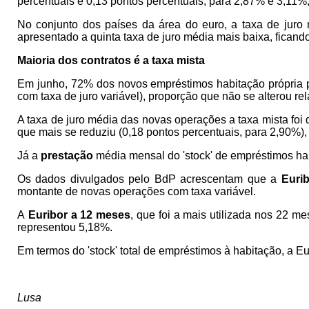
percentuais e 0,13 pontos percentuais, para 2,87% e 3,11%
No conjunto dos países da área do euro, a taxa de jur
apresentado a quinta taxa de juro média mais baixa, ficand
Maioria dos contratos é a taxa mista
Em junho, 72% dos novos empréstimos habitação própria 
com taxa de juro variável), proporção que não se alterou re
A taxa de juro média das novas operações a taxa mista foi
que mais se reduziu (0,18 pontos percentuais, para 2,90%)
Já a
prestação
média mensal do 'stock' de empréstimos ha
Os dados divulgados pelo BdP acrescentam que a
Euri
montante de novas operações com taxa variável.
A
Euribor a 12 meses
, que foi a mais utilizada nos 22 
representou 5,18%.
Em termos do 'stock' total de empréstimos à habitação, a 
Lusa