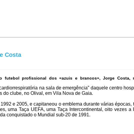
ge Costa
a o futebol profissional dos «azuis e brancos», Jorge Cost
iorrespiratória na sala de emergência” daquele centro hospital
os do clube, no Olival, em Vila Nova de Gaia.
re 1992 e 2005, e capitaneou o emblema durante várias épocas,
s, uma Taça UEFA, uma Taça Intercontinental, oito vezes a I 
inda conquistado o Mundial sub-20 de 1991.