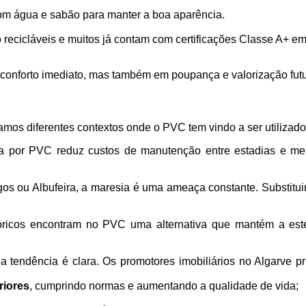
om água e sabão para manter a boa aparência.
ecicláveis e muitos já contam com certificações Classe A+ em 
nforto imediato, mas também em poupança e valorização futu
mos diferentes contextos onde o PVC tem vindo a ser utilizad
a por PVC reduz custos de manutenção entre estadias e mel
s ou Albufeira, a maresia é uma ameaça constante. Substituir 
stóricos encontram no PVC uma alternativa que mantém a es
 a tendência é clara. Os promotores imobiliários no Algarve p
riores
, cumprindo normas e aumentando a qualidade de vida;