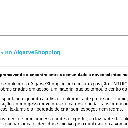
O» no AlgarveShopping
a, promovendo o encontro entre a comunidade e novos talentos na
de outubro, o AlgarveShopping recebe a exposição “INTUIÇÃ
obras criadas em gesso, um material que se tornou o centro da 
espontânea, quando a artista – enfermeira de profissão – começ
ntação com o gesso revelou-se uma descoberta transformado
cas, texturas e a liberdade de criar sem esboços nem regras.
movimento e num processo onde a imperfeição faz parte da au
as ganhar forma e identidade, motivo pelo qual nasceu a vontade