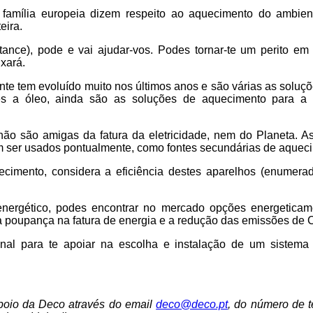
amília europeia dizem respeito ao aquecimento do ambiente
eira.
tance), pode e vai ajudar-vos. Podes tornar-te um perito em 
ixará.
 tem evoluído muito nos últimos anos e são várias as soluçõe
ores a óleo, ainda são as soluções de aquecimento para a
não são amigas da fatura da eletricidade, nem do Planeta. A
em ser usados pontualmente, como fontes secundárias de aquec
ecimento, considera a eficiência destes aparelhos (enumerad
ergético, podes encontrar no mercado opções energeticamen
 poupança na fatura de energia e a redução das emissões de 
nal para te apoiar na escolha e instalação de um sistema
apoio da Deco através do email
deco@deco.pt
, do número de 