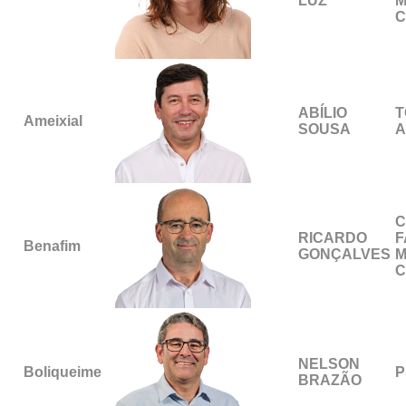
LUZ
M
C
ABÍLIO
T
Ameixial
SOUSA
A
C
RICARDO
F
Benafim
GONÇALVES
M
C
NELSON
Boliqueime
P
BRAZÃO