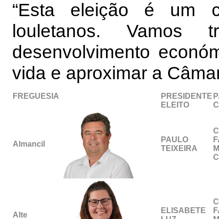
“Esta eleição é um 
louletanos. Vamos t
desenvolvimento económ
vida e aproximar a Câma
FREGUESIA
PRESIDENTE
P
..................................................
ELEITO
C
C
PAULO
F
Almancil
TEIXEIRA
M
C
C
ELISABETE
F
Alte