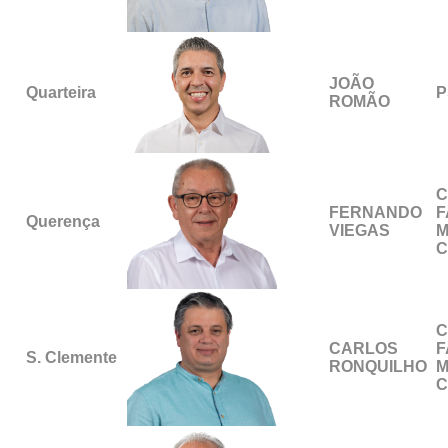
JOÃO
Quarteira
P
ROMÃO
C
FERNANDO
F
Querença
VIEGAS
M
C
C
CARLOS
F
S. Clemente
RONQUILHO
M
C