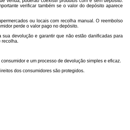
de venda, poderão coexistir produtos com e sem depósito.
portante verificar também se o valor do depósito aparece
permercados ou locais com recolha manual. O reembolso
umidor perde o valor pago no depósito.
 sua devolução e garantir que não estão danificadas para
 recolha.
o consumidor e um processo de devolução simples e eficaz.
ireitos dos consumidores são protegidos.