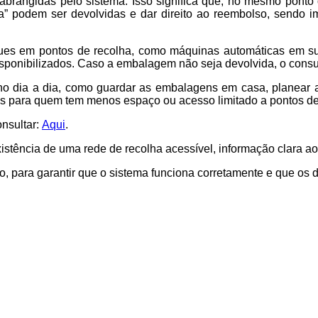
abrangidas pelo sistema. Isso significa que, no mesmo ponto 
” podem ser devolvidas e dar direito ao reembolso, sendo im
ues em pontos de recolha, como máquinas automáticas em su
 disponibilizados. Caso a embalagem não seja devolvida, o cons
 no dia a dia, como guardar as embalagens em casa, planear a
es para quem tem menos espaço ou acesso limitado a pontos de
nsultar:
Aqui
.
istência de uma rede de recolha acessível, informação clara a
para garantir que o sistema funciona corretamente e que os d