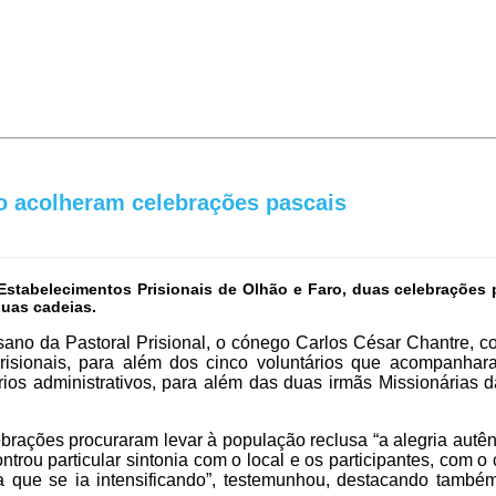
ão acolheram celebrações pascais
s Estabelecimentos Prisionais de Olhão e Faro, duas celebrações
duas cadeias.
esano da Pastoral Prisional, o cónego Carlos César Chantre, c
s prisionais, para além dos cinco voluntários que acompanha
ários administrativos, para além das duas irmãs Missionária
rações procuraram levar à população reclusa “a alegria autênti
ou particular sintonia com o local e os participantes, com o 
ra que se ia intensificando”, testemunhou, destacando també