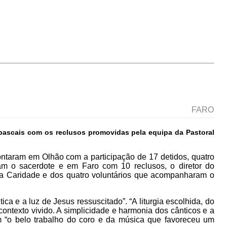
FARO
 pascais com os reclusos promovidas pela equipa da Pastoral
ontaram em Olhão com a participação de 17 detidos, quatro
ram o sacerdote e em Faro com 10 reclusos, o diretor do
s da Caridade e dos quatro voluntários que acompanharam o
ca e a luz de Jesus ressuscitado”. “A liturgia escolhida, do
contexto vivido. A simplicidade e harmonia dos cânticos e a
m “o belo trabalho do coro e da música que favoreceu um