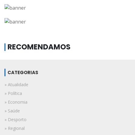
RECOMENDAMOS
CATEGORIAS
» Atualidade
» Política
» Economia
» Saúde
» Desporto
» Regional