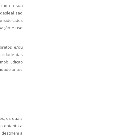
ficada a sua
 desleal são
considerados
rpação e uso
diretos e/ou
vacidade das
Imob. Edição
acidade antes
es, os quais
No entanto a
e destinem a