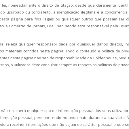
r lei, nomeadamente o direito de citação, desde que claramente identi
o usurpado ou contrafeito, a identificação ilegítima e a concorrência
o desta página para fins ilegais ou quaisquer outros que possam ser 
ão e Comércio de Jornais, Lda., não sendo esta responsável pela usu
a. rejeita qualquer responsabilidade por quaisquer danos diretos, in
s materiais contidos nesta página. Todo o conteúdo e política de pri
sentes nesta página não são de responsabilidade da Goldenhouse, Med. 
ernos, o utilizador deve consultar sempre as respetivas políticas de priv
 não recolherá qualquer tipo de informação pessoal dos seus utilizador
nformação pessoal, permanecendo no anonimato durante a sua visita. 
oderá recolher informações que não sejam de carácter pessoal e que s