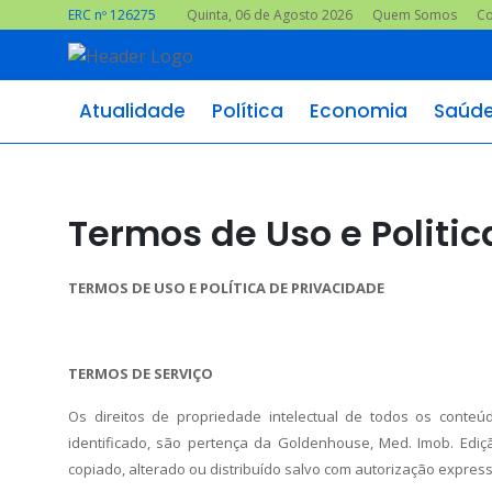
ERC nº 126275
Quinta, 06 de Agosto 2026
Quem Somos
Co
Atualidade
Política
Economia
Saúd
Termos de Uso e Politic
TERMOS DE USO E POLÍTICA DE PRIVACIDADE
TERMOS DE SERVIÇO
Os direitos de propriedade intelectual de todos os conte
identificado, são pertença da Goldenhouse, Med. Imob. Edi
copiado, alterado ou distribuído salvo com autorização expres