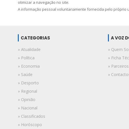
otimizar a navegação no site.
A informação pessoal voluntariamente fornecida pelo próprio ut
CATEGORIAS
A VOZ 
» Atualidade
» Quem S
» Política
» Ficha Téc
» Economia
» Parceiros
» Saúde
» Contacto
» Desporto
» Regional
» Opinião
» Nacional
» Classificados
» Horóscopo