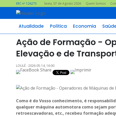
ERC nº 126275
Sexta, 07 de Agosto 2026
Quem Somos
Con
Atualidade
Política
Economia
Saúd
Ação de Formação - O
Elevação e de Transpor
LOULÉ - 2026-05-14, 16:00
Como é do Vosso conhecimento, é responsabili
qualquer máquina automotora como sejam porta 
retroescavadoras, etc., recebeu formação ade