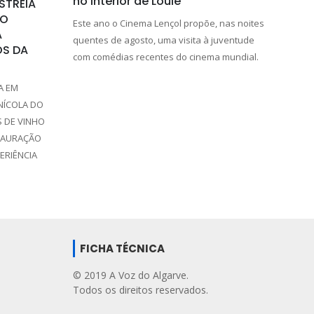
no interior de Loulé
STREIA
NO
Este ano o Cinema Lençol propõe, nas noites
A
quentes de agosto, uma visita à juventude
OS DA
com comédias recentes do cinema mundial.
A EM
NÍCOLA DO
 DE VINHO
TAURAÇÃO
ERIÊNCIA
FICHA TÉCNICA
© 2019 A Voz do Algarve.
Todos os direitos reservados.