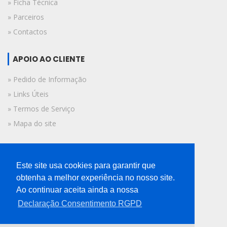
» Ficha Técnica
» Parceiros
» Contactos
APOIO AO CLIENTE
» Pedido de Informação
» Links Úteis
» Termos de Serviço
» Mapa do site
FICHA TÉCNICA
Este site usa cookies para garantir que
© 2019 A Voz do Algarve.
obtenha a melhor experiência no nosso site.
Todos os direitos reservados.
Ao continuar aceita ainda a nossa
Declaração Consentimento RGPD