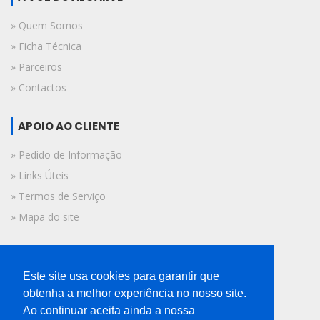
» Quem Somos
» Ficha Técnica
» Parceiros
» Contactos
APOIO AO CLIENTE
» Pedido de Informação
» Links Úteis
» Termos de Serviço
» Mapa do site
FICHA TÉCNICA
Este site usa cookies para garantir que
© 2019 A Voz do Algarve.
obtenha a melhor experiência no nosso site.
Todos os direitos reservados.
Ao continuar aceita ainda a nossa