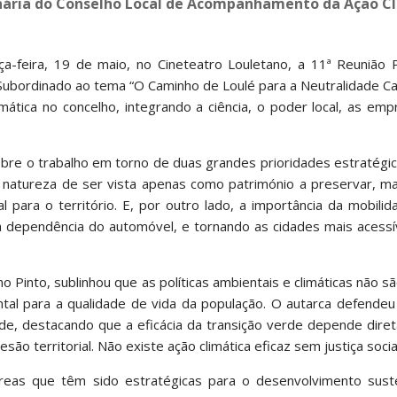
nária do Conselho Local de Acompanhamento da Ação C
ça-feira, 19 de maio, no Cineteatro Louletano, a 11ª Reunião 
ubordinado ao tema “O Caminho de Loulé para a Neutralidade Ca
mática no concelho, integrando a ciência, o poder local, as em
obre o trabalho em torno de duas grandes prioridades estratégi
o a natureza de ser vista apenas como património a preservar,
para o território. E, por outro lado, a importância da mobili
a dependência do automóvel, e tornando as cidades mais acessí
o Pinto, sublinhou que as políticas ambientais e climáticas não 
tal para a qualidade de vida da população. O autarca defendeu
de, destacando que a eficácia da transição verde depende dire
são territorial. Não existe ação climática eficaz sem justiça socia
áreas que têm sido estratégicas para o desenvolvimento sust