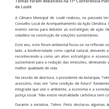
Temas foram debatidos na 11ª Conferência Ple
de Loulé
A Câmara Municipal de Loulé realizou, na passada ter
Conselho Local de Acompanhamento da Ação Climática. S
evento serviu para debater as estratégias de ação cli
cidadãos na construção de soluções sustentáveis.
Este ano, este fórum ambiental focou-se na reflexão s
lado, a biodiversidade como capital natural, deixand
reconhecendo-a como um ativo estratégico e essencial 
sustentável para a redução das emissões, diminuindo 
melhor qualidade de vida.
Na sessão de abertura, o presidente da Autarquia, Telm
acessório, mas sim “uma condição de futuro” fundamen
integrada que une o ambiente, a economia e a socieda
justiça social. “Não existe neutralidade carbónica sem coe
Durante a iniciativa, Telmo Pinto destacou algumas 