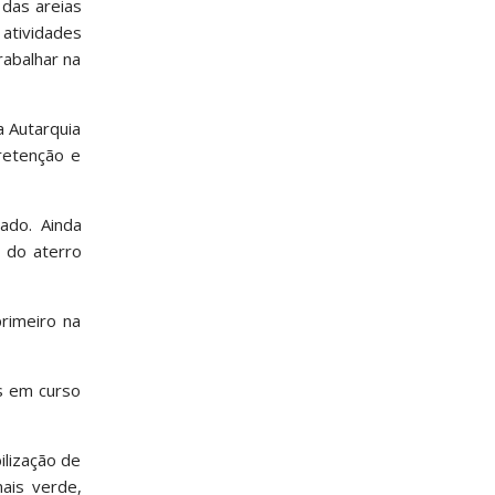
 das areias
 atividades
rabalhar na
a Autarquia
retenção e
ado. Ainda
 do aterro
primeiro na
s em curso
ilização de
ais verde,