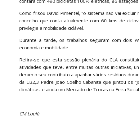
contará com 490 bicicletas 100% elétricas, 86 estações
Como frisou David Pimentel, “o sistema não vai excluir n
concelho que conta atualmente com 60 kms de ciclov
privilegie a mobilidade ciclável.
Durante a tarde, os trabalhos seguiram com dois Wo
economia e mobilidade.
Refira-se que esta sessão plenária do CLA consti
atividades que teve, entre muitas outras iniciativas,
deram o seu contributo a apanhar vários resíduos duran
da EB2,3 Padre João Coelho Cabanita que juntou os “J
climáticas; e ainda um Mercado de Trocas na Feira Social,
CM Loulé