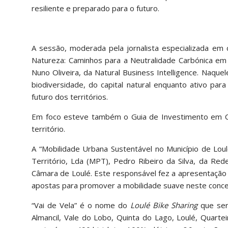
resiliente e preparado para o futuro.
A sessão, moderada pela jornalista especializada em c
Natureza: Caminhos para a Neutralidade Carbónica em L
Nuno Oliveira, da Natural Business Intelligence. Naque
biodiversidade, do capital natural enquanto ativo pa
futuro dos territórios.
Em foco esteve também o Guia de Investimento em Ca
território.
A “Mobilidade Urbana Sustentável no Município de Lou
Território, Lda (MPT), Pedro Ribeiro da Silva, da Re
Câmara de Loulé. Este responsável fez a apresentação d
apostas para promover a mobilidade suave neste conce
“Vai de Vela” é o nome do
Loulé Bike Sharing
que ser
Almancil, Vale do Lobo, Quinta do Lago, Loulé, Quarte