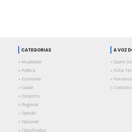
CATEGORIAS
A VOZ 
» Atualidade
» Quem S
» Política
» Ficha Téc
» Economia
» Parceiros
» Saúde
» Contacto
» Desporto
» Regional
» Opinião
» Nacional
» Classificados