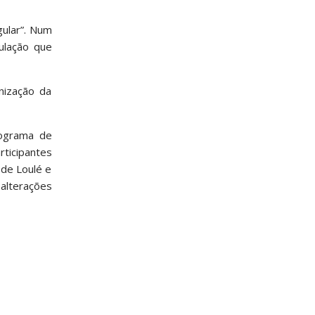
gular”. Num
ulação que
nização da
rograma de
ticipantes
 de Loulé e
 alterações