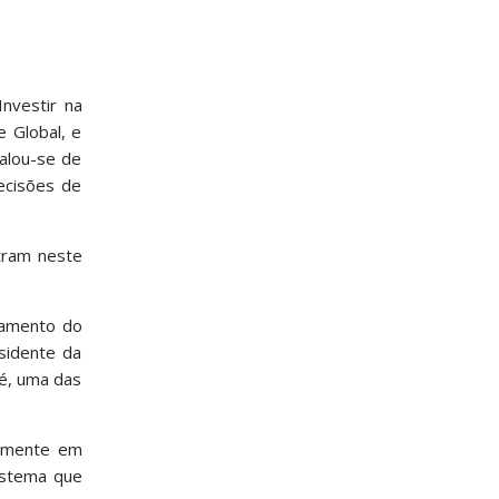
Investir na
e Global, e
falou-se de
decisões de
tram neste
eamento do
esidente da
lé, uma das
damente em
sistema que