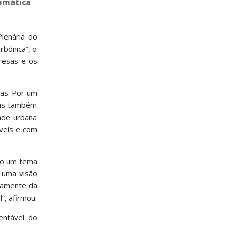
limática
Plenária do
rbónica”, o
presas e os
cas. Por um
 mas também
dade urbana
veis e com
são um tema
 uma visão
tamente da
l”, afirmou.
entável do