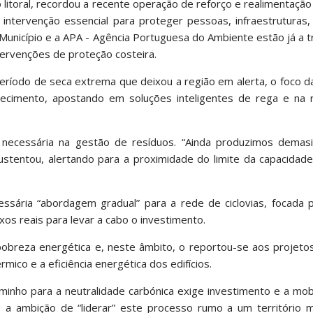
o litoral, recordou a recente operação de reforço e realimentação
intervenção essencial para proteger pessoas, infraestruturas,
unicípio e a APA - Agência Portuguesa do Ambiente estão já a t
ervenções de proteção costeira.
ríodo de seca extrema que deixou a região em alerta, o foco d
ecimento, apostando em soluções inteligentes de rega e na 
necessária na gestão de resíduos. “Ainda produzimos demasi
stentou, alertando para a proximidade do limite da capacidade
essária “abordagem gradual” para a rede de ciclovias, focada 
uxos reais para levar a cabo o investimento.
obreza energética e, neste âmbito, o reportou-se aos projeto
mico e a eficiência energética dos edifícios.
minho para a neutralidade carbónica exige investimento e a mob
a ambição de “liderar” este processo rumo a um território m