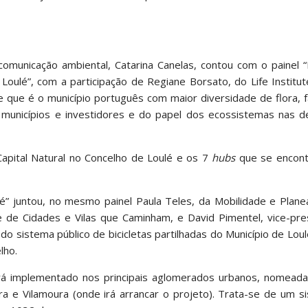
omunicação ambiental, Catarina Canelas, contou com o painel “
oulé”, com a participação de Regiane Borsato, do Life Institut
le que é o município português com maior diversidade de flora, 
ra municípios e investidores e do papel dos ecossistemas nas 
pital Natural no Concelho de Loulé e os 7
hubs
que se encon
lé” juntou, no mesmo painel Paula Teles, da Mobilidade e Plan
de de Cidades e Vilas que Caminham, e David Pimentel, vice-pr
o sistema público de bicicletas partilhadas do Município de Lou
lho.
á implementado nos principais aglomerados urbanos, nomea
ira e Vilamoura (onde irá arrancar o projeto). Trata-se de um 