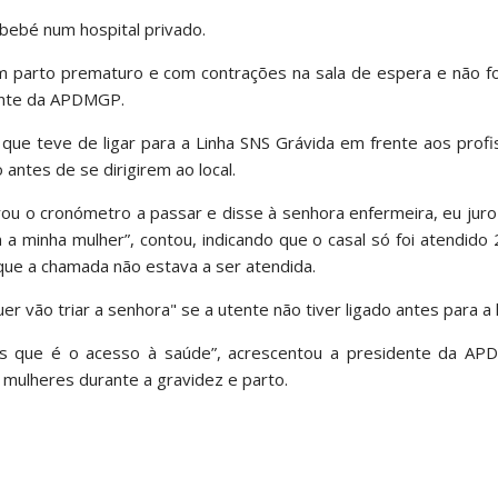
 bebé num hospital privado.
 parto prematuro e com contrações na sala de espera e não foi
dente da APDMGP.
que teve de ligar para a Linha SNS Grávida em frente aos profi
antes de se dirigirem ao local.
trou o cronómetro a passar e disse à senhora enfermeira, eu jur
m a minha mulher”, contou, indicando que o casal só foi atendido
que a chamada não estava a ser atendida.
r vão triar a senhora" se a utente não tiver ligado antes para a l
itos que é o acesso à saúde”, acrescentou a presidente da A
 mulheres durante a gravidez e parto.