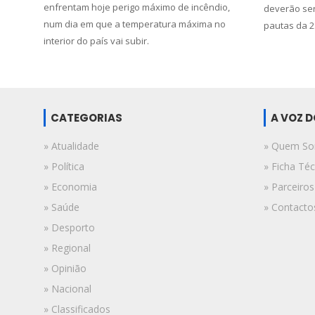
enfrentam hoje perigo máximo de incêndio,
deverão ser
num dia em que a temperatura máxima no
pautas da 2.
interior do país vai subir.
CATEGORIAS
A VOZ 
» Atualidade
» Quem S
» Política
» Ficha Téc
» Economia
» Parceiros
» Saúde
» Contacto
» Desporto
» Regional
» Opinião
» Nacional
» Classificados