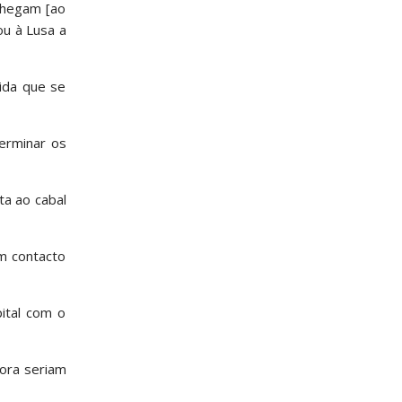
chegam [ao
ou à Lusa a
vida que se
erminar os
ta ao cabal
m contacto
ital com o
hora seriam