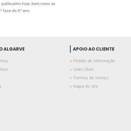
 publicados hoje, bem como as
ª fase do 9.º ano.
DO ALGARVE
APOIO AO CLIENTE
omos
» Pedido de Informação
nica
» Links Úteis
» Termos de Serviço
s
» Mapa do site