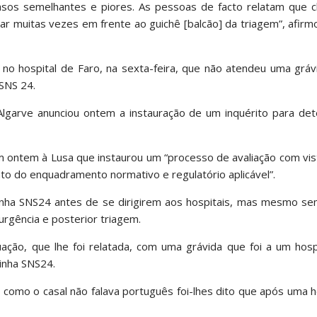
asos semelhantes e piores. As pessoas de facto relatam que 
igar muitas vezes em frente ao guichê [balcão] da triagem”, afirm
 no hospital de Faro, na sexta-feira, que não atendeu uma grá
 SNS 24.
Algarve anunciou ontem a instauração de um inquérito para det
 ontem à Lusa que instaurou um “processo de avaliação com vis
to do enquadramento normativo e regulatório aplicável”.
inha SNS24 antes de se dirigirem aos hospitais, mas mesmo se
urgência e posterior triagem.
ão, que lhe foi relatada, com uma grávida que foi a um hosp
inha SNS24.
mas como o casal não falava português foi-lhes dito que após uma 