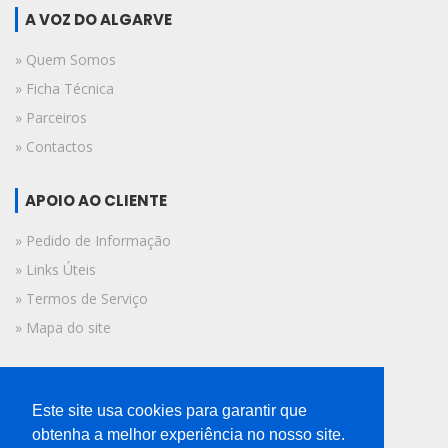
A VOZ DO ALGARVE
» Quem Somos
» Ficha Técnica
» Parceiros
» Contactos
APOIO AO CLIENTE
» Pedido de Informação
» Links Úteis
» Termos de Serviço
» Mapa do site
FICHA TÉCNICA
Este site usa cookies para garantir que
© 2019 A Voz do Algarve.
obtenha a melhor experiência no nosso site.
Todos os direitos reservados.