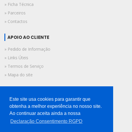
» Ficha Técnica
» Parceiros
» Contactos
APOIO AO CLIENTE
» Pedido de Informação
» Links Úteis
» Termos de Serviço
» Mapa do site
FICHA TÉCNICA
Este site usa cookies para garantir que
© 2019 A Voz do Algarve.
obtenha a melhor experiência no nosso site.
Todos os direitos reservados.
Ao continuar aceita ainda a nossa
Declaração Consentimento RGPD