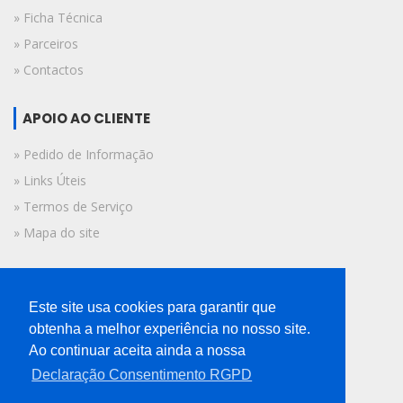
» Ficha Técnica
» Parceiros
» Contactos
APOIO AO CLIENTE
» Pedido de Informação
» Links Úteis
» Termos de Serviço
» Mapa do site
FICHA TÉCNICA
Este site usa cookies para garantir que
© 2019 A Voz do Algarve.
obtenha a melhor experiência no nosso site.
Todos os direitos reservados.
Ao continuar aceita ainda a nossa
Declaração Consentimento RGPD