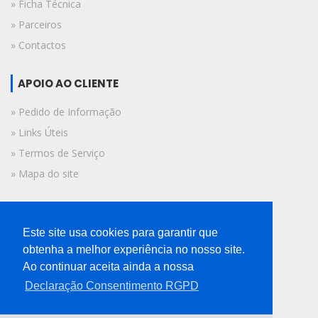
» Ficha Técnica
» Parceiros
» Contactos
APOIO AO CLIENTE
» Pedido de Informação
» Links Úteis
» Termos de Serviço
» Mapa do site
FICHA TÉCNICA
Este site usa cookies para garantir que
© 2019 A Voz do Algarve.
obtenha a melhor experiência no nosso site.
Todos os direitos reservados.
Ao continuar aceita ainda a nossa
Declaração Consentimento RGPD