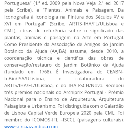
Portuguesa” (1.ª ed. 2009 pela Nova Veja; 2.ª ed. 2017
pela Scribe), e “Plantas, Animais e Paisagem. Da
Iconografia à Iconologia na Pintura dos Séculos XV e
XVI em Portugal” (Scribe, ARTIS-IHA/FL/ULisboa e
CML), obras de referência sobre o significado das
plantas, animais e paisagem na Arte em Portugal.
Como Presidente da Associação de Amigos do Jardim
Botânico da Ajuda (AAJBA) assume, desde 2010, a
coordenação técnica e científica das obras de
conservação/restauro do Jardim Botânico da Ajuda
(fundado em 1768). É Investigadora do CEABN-
InBio/ISA/ULisboa, e colaboradora do
ARTIS/IHA/FL/ULisboa, e do IHA-FSCH/Nova. Recebeu
três prémios nacionais do Archiprix Portugal - Prémio
Nacional para o Ensino de Arquitetura, Arquitetura
Paisagista e Urbanismo. Foi distinguida com o Galardão
de Lisboa Capital Verde Europeia 2020 pela CML. Foi
membro do ICOMOS-IFL –ISCCL (paisagens culturais).
www.soniaazambuja.com