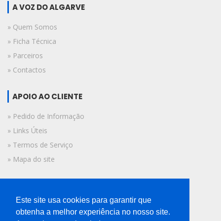
A VOZ DO ALGARVE
» Quem Somos
» Ficha Técnica
» Parceiros
» Contactos
APOIO AO CLIENTE
» Pedido de Informação
» Links Úteis
» Termos de Serviço
» Mapa do site
FICHA TÉCNICA
Este site usa cookies para garantir que
© 2019 A Voz do Algarve.
obtenha a melhor experiência no nosso site.
Todos os direitos reservados.