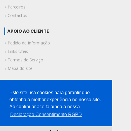
» Parceiros
» Contactos
APOIO AO CLIENTE
» Pedido de Informação
» Links Úteis
» Termos de Serviço
» Mapa do site
FICHA TÉCNICA
Este site usa cookies para garantir que
© 2019 A Voz do Algarve.
obtenha a melhor experiência no nosso site.
Todos os direitos reservados.
Ao continuar aceita ainda a nossa
Declaração Consentimento RGPD