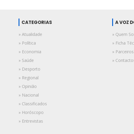
CATEGORIAS
A VOZ 
» Atualidade
» Quem S
» Política
» Ficha Téc
» Economia
» Parceiros
» Saúde
» Contacto
» Desporto
» Regional
» Opinião
» Nacional
» Classificados
» Horóscopo
» Entrevistas