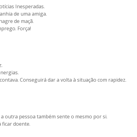
Notícias Inesperadas.
panhia de uma amiga.
inagre de maçã.
mprego. Força!
z.
energias.
ontava. Conseguirá dar a volta à situação com rapidez.
se a outra pessoa também sente o mesmo por si.
 ficar doente.