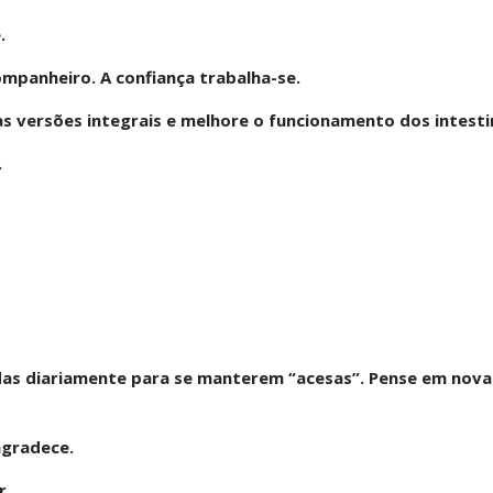
.
mpanheiro. A confiança trabalha-se.
as versões integrais e melhore o funcionamento dos intesti
.
das diariamente para se manterem “acesas”. Pense em nova
agradece.
r.