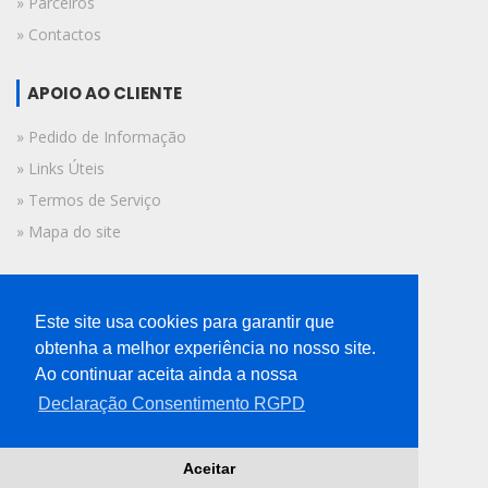
» Parceiros
» Contactos
APOIO AO CLIENTE
» Pedido de Informação
» Links Úteis
» Termos de Serviço
» Mapa do site
FICHA TÉCNICA
Este site usa cookies para garantir que
© 2019 A Voz do Algarve.
obtenha a melhor experiência no nosso site.
Todos os direitos reservados.
Ao continuar aceita ainda a nossa
Declaração Consentimento RGPD
Aceitar