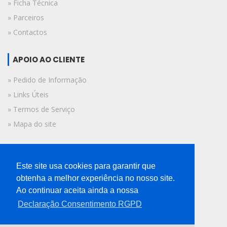
» Ficha Técnica
» Parceiros
» Contactos
APOIO AO CLIENTE
» Pedido de Informação
» Links Úteis
» Termos de Serviço
» Mapa do site
FICHA TÉCNICA
Este site usa cookies para garantir que
© 2019 A Voz do Algarve.
obtenha a melhor experiência no nosso site.
Todos os direitos reservados.
Ao continuar aceita ainda a nossa
Declaração Consentimento RGPD