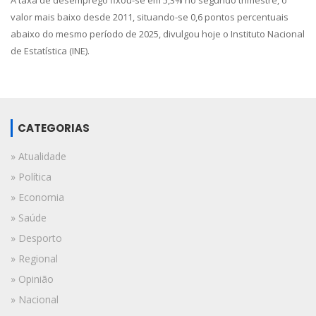
A taxa de desemprego fixou-se em 5,3% no segundo trimestre, o
valor mais baixo desde 2011, situando-se 0,6 pontos percentuais
abaixo do mesmo período de 2025, divulgou hoje o Instituto Nacional
de Estatística (INE).
CATEGORIAS
» Atualidade
» Política
» Economia
» Saúde
» Desporto
» Regional
» Opinião
» Nacional