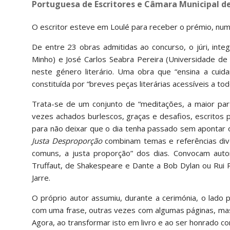
Portuguesa de Escritores e Câmara Municipal de
O escritor esteve em Loulé para receber o prémio, num
De entre 23 obras admitidas ao concurso, o júri, integ
Minho) e José Carlos Seabra Pereira (Universidade de
neste género literário. Uma obra que “ensina a cuid
constituída por “breves peças literárias acessíveis a todo
Trata-se de um conjunto de “meditações, a maior part
vezes achados burlescos, graças e desafios, escritos 
para não deixar que o dia tenha passado sem apontar o 
Justa Desproporção
combinam temas e referências diver
comuns, a justa proporção” dos dias. Convocam auto
Truffaut, de Shakespeare e Dante a Bob Dylan ou Rui Re
Jarre.
O próprio autor assumiu, durante a cerimónia, o lado
com uma frase, outras vezes com algumas páginas, mas
Agora, ao transformar isto em livro e ao ser honrado 