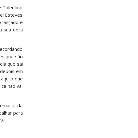
 Tolentino
uel Esteves
 lançado e
 a sua obra
recordando
les que são
ela que sai
 depois em
 aquilo que
ica não vai
rémio e da
balhar para
ca.