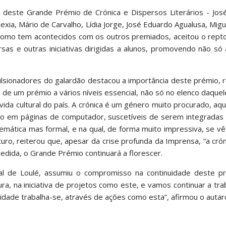
 deste Grande Prémio de Crónica e Dispersos Literários - José
xia, Mário de Carvalho, Lídia Jorge, José Eduardo Agualusa, Mig
como tem acontecidos com os outros premiados, aceitou o repto
sas e outras iniciativas dirigidas a alunos, promovendo não só
lsionadores do galardão destacou a importância deste prémio, 
e de um prémio a vários níveis essencial, não só no elenco daque
ida cultural do país. A crónica é um género muito procurado, aqu
smo em páginas de computador, suscetíveis de serem integradas
temática mas formal, e na qual, de forma muito impressiva, se vê
turo, reiterou que, apesar da crise profunda da Imprensa, “a crón
medida, o Grande Prémio continuará a florescer.
l de Loulé, assumiu o compromisso na continuidade deste p
ra, na iniciativa de projetos como este, e vamos continuar a tra
ividade trabalha-se, através de ações como esta”, afirmou o autar