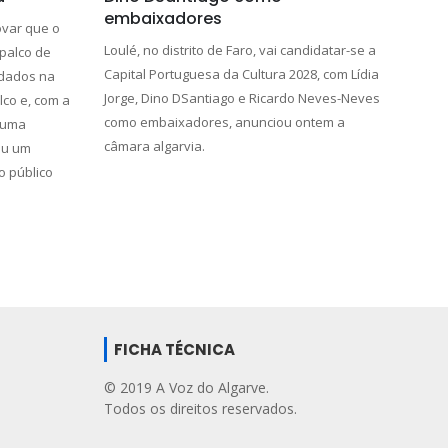
embaixadores
ovar que o
Loulé, no distrito de Faro, vai candidatar-se a
palco de
Capital Portuguesa da Cultura 2028, com Lídia
dados na
Jorge, Dino DSantiago e Ricardo Neves-Neves
co e, com a
como embaixadores, anunciou ontem a
 uma
câmara algarvia.
eu um
o público
FICHA TÉCNICA
© 2019 A Voz do Algarve.
Todos os direitos reservados.