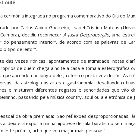
 Loulé.
a cerimónia integrada no programa comemorativo do Dia do Muni
rado por Carlos Albino Guerreiro, Isabel Cristina Mateus (Univ
 Coimbra), decidiu reconhecer
A Justa Desproporção
, uma estre
ar do pensamento interior”, de acordo com as palavras de Carl
 o tipo de leitor”.
e das vezes irónicas, apontamentos de intimidade, notas diarí
próprios de quem chega à noite a casa e toma a esferográfica o
que aprendeu ao longo dele”, referiu o porta-voz do júri. As c
sas, da astrologia às artes e gastronomia, desafiando rotinas
res e misturam diferentes registos e sonoridades que vão d
ininho, passando pela música country, soul ou a eletrónica de 
 pessoal da obra premiada: “São reflexões desproporcionadas, 
 a ideia era expor a minha hipótese de fala-baratismo sem maç
com este prémio, acho que vou maçar mais pessoas”.