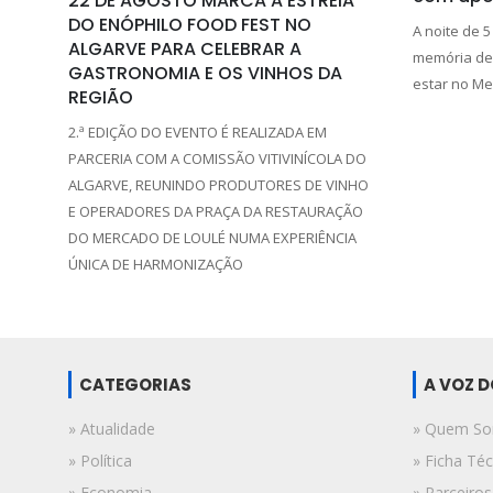
22 DE AGOSTO MARCA A ESTREIA
DO ENÓPHILO FOOD FEST NO
A noite de 5
ALGARVE PARA CELEBRAR A
memória de 
GASTRONOMIA E OS VINHOS DA
estar no Me
REGIÃO
2.ª EDIÇÃO DO EVENTO É REALIZADA EM
PARCERIA COM A COMISSÃO VITIVINÍCOLA DO
ALGARVE, REUNINDO PRODUTORES DE VINHO
E OPERADORES DA PRAÇA DA RESTAURAÇÃO
DO MERCADO DE LOULÉ NUMA EXPERIÊNCIA
ÚNICA DE HARMONIZAÇÃO
CATEGORIAS
A VOZ 
» Atualidade
» Quem S
» Política
» Ficha Téc
» Economia
» Parceiros