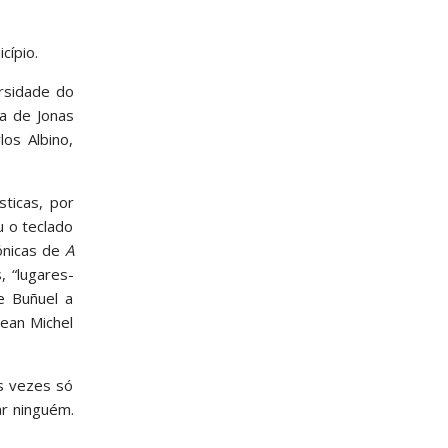
cípio.
ersidade do
ia de Jonas
os Albino,
sticas, por
u o teclado
rónicas de
A
, “lugares-
e Buñuel a
Jean Michel
às vezes só
ar ninguém.