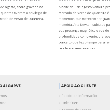
 de agosto, ficará gravada na
A noite de 6 de agosto voltou a pr
quantos tiveram o privilégio de
Mercado de Verão de Quarteira é 
rcado de Verão de Quarteira.
momentos que merecem ser guar
memória. Ana Newton subiu ao pal
sua presença magnética e voz de
profundidade comovente, oferec
concerto que fez o tempo parar e 
render-se sem reservas.
DO ALGARVE
APOIO AO CLIENTE
omos
» Pedido de Informação
nica
» Links Úteis
» Termos de Serviço