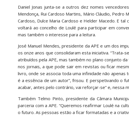
Daniel Jonas junta-se a outros dez nomes vencedores
Mendonça, Rui Cardoso Martins, Mário Cláudio, Pedro Me
Cardoso, Dulce Maria Cardoso e Helder Macedo. E tal 
voltará ao concelho de Loulé para participar em conver
mas também o interesse para a leitura.
José Manuel Mendes, presidente da APE e um dos impu
os onze anos que consolidaram esta iniciativa. “Trata-s
atribuídos pela APE, mas também no plano conjunto da v
nos jornais, a que pode sair em revistas ou ficar me
livro, onde se associa toda uma infinidade não apenas 
é a essência de um autor”, frisou. E perspetivando o fu
acabar, antes pelo contrário, vai reforçar-se” e, nessa 
Também Telmo Pinto, presidente da Câmara Municipa
parceria com a APE. “Queremos reafirmar Loulé na cultu
o futuro. As pessoas estão a ficar formatadas e a criat