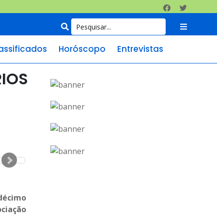
assificados
Horóscopo
Entrevistas
RIOS
 décimo
ociação