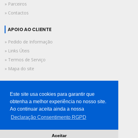
» Parceiros
» Contactos
APOIO AO CLIENTE
» Pedido de Informação
» Links Úteis
» Termos de Serviço
» Mapa do site
FICHA TÉCNICA
Este site usa cookies para garantir que
© 2019 A Voz do Algarve.
obtenha a melhor experiência no nosso site.
Todos os direitos reservados.
Ao continuar aceita ainda a nossa
Declaração Consentimento RGPD
Aceitar