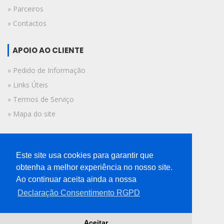
» Parceiros
» Contactos
APOIO AO CLIENTE
» Pedido de Informação
» Links Úteis
» Termos de Serviço
» Mapa do site
FICHA TÉCNICA
Este site usa cookies para garantir que
© 2019 A Voz do Algarve.
obtenha a melhor experiência no nosso site.
Todos os direitos reservados.
Ao continuar aceita ainda a nossa
Declaração Consentimento RGPD
Aceitar