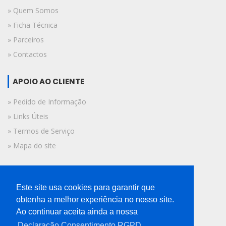
» Quem Somos
» Ficha Técnica
» Parceiros
» Contactos
APOIO AO CLIENTE
» Pedido de Informação
» Links Úteis
» Termos de Serviço
» Mapa do site
FICHA TÉCNICA
Este site usa cookies para garantir que
© 2019 A Voz do Algarve.
obtenha a melhor experiência no nosso site.
Todos os direitos reservados.
Ao continuar aceita ainda a nossa
Declaração Consentimento RGPD