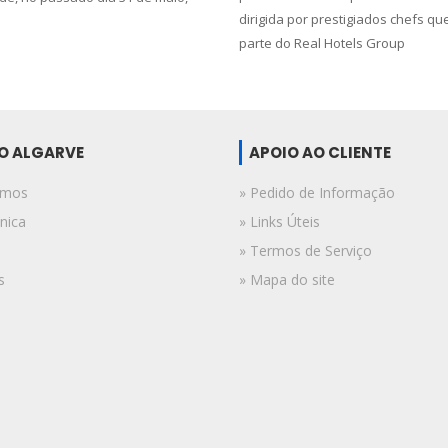
dirigida por prestigiados chefs q
parte do Real Hotels Group
DO ALGARVE
APOIO AO CLIENTE
omos
» Pedido de Informação
nica
» Links Úteis
» Termos de Serviço
s
» Mapa do site