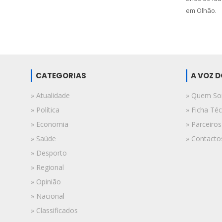
em Olhão.
CATEGORIAS
A VOZ 
» Atualidade
» Quem S
» Política
» Ficha Téc
» Economia
» Parceiros
» Saúde
» Contacto
» Desporto
» Regional
» Opinião
» Nacional
» Classificados