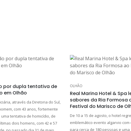
 por dupla tentativa de
OLHÃO
o em Olhão
Real Marina Hotel & Spa l
sabores da Ria Formosa 
iciária, através da Diretoria do Sul,
Festival do Marisco de O
homem, com 43 anos, fortemente
De 10 a 15 de agosto, o hotel regr
 uma tentativa de homicídio, de
emblemático evento algarvio com
ítimas dois homens, com 42 e 57
para cerca de 180 pessoas e uma 
de, no passado dia 31 de maio,