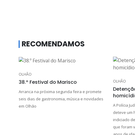
RECOMENDAMOS
OLHÃO
OLHÃO
38.º Festival do Marisco
Detenção
Arranca na próxima segunda feira e promete
homicídi
seis dias de gastronomia, música e novidades
A Polícia Jud
em Olhão
deteve um 
indiciado de
que foram v
anos de ida