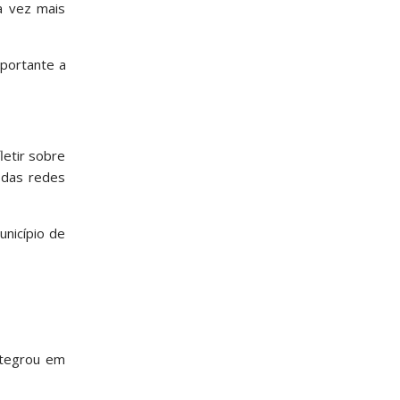
a vez mais
mportante a
letir sobre
 das redes
unicípio de
ntegrou em