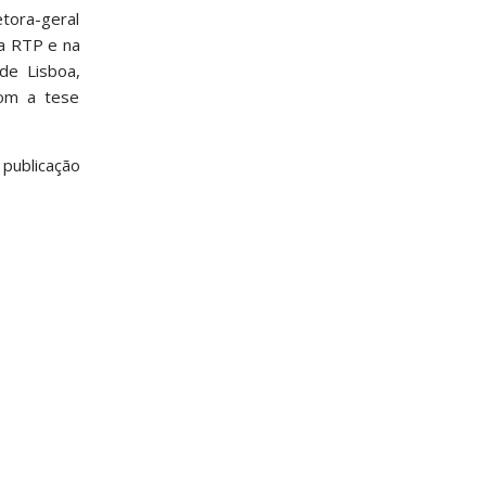
etora-geral
na RTP e na
de Lisboa,
com a tese
 publicação