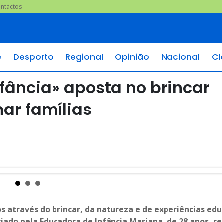
ntactos
e
Desporto
Regional
Opinião
Nacional
Cl
nfância» aposta no brincar
ar famílias
os através do brincar, da natureza e de experiências edu
riado pela Educadora de Infância Mariana, de 28 anos, r