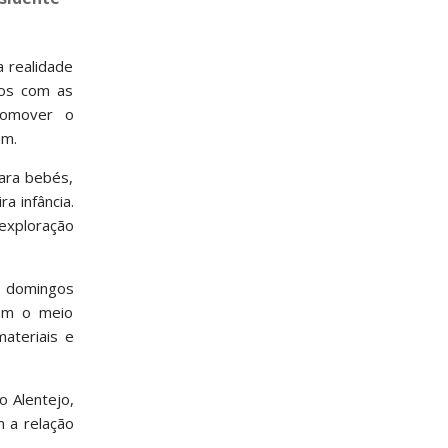
a realidade
vos com as
promover o
em.
ara bebés,
a infância.
 exploração
os domingos
com o meio
ateriais e
o Alentejo,
 a relação