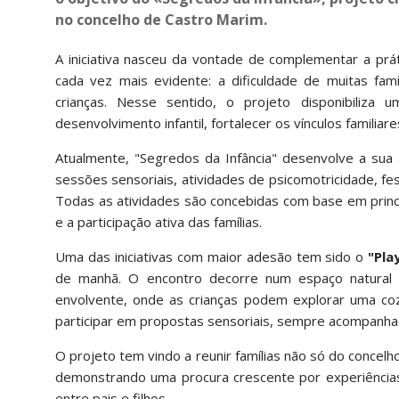
no concelho de Castro Marim.
A iniciativa nasceu da vontade de complementar a prát
cada vez mais evidente: a dificuldade de muitas fam
crianças. Nesse sentido, o projeto disponibiliza
desenvolvimento infantil, fortalecer os vínculos familia
Atualmente, "Segredos da Infância" desenvolve a sua 
sessões sensoriais, atividades de psicomotricidade, fest
Todas as atividades são concebidas com base em princíp
e a participação ativa das famílias.
Uma das iniciativas com maior adesão tem sido o
"Pla
de manhã. O encontro decorre num espaço natural p
envolvente, onde as crianças podem explorar uma cozi
participar em propostas sensoriais, sempre acompanhad
O projeto tem vindo a reunir famílias não só do concel
demonstrando uma procura crescente por experiências
entre pais e filhos.