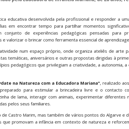
ica educativa desenvolvida pela profissional e responder a um
ílias em encontrar tempo para partilhar momentos significati
 um conjunto de experiências pedagógicas pensadas para 
res e valorizar o brincar como ferramenta essencial de aprendizag
atividade num espaço próprio, onde organiza ateliês de arte p
as temáticas, aniversários e outras propostas dirigidas à primeir
ios pedagógicos que privilegiam a criatividade, a autonomia, a
ydate na Natureza com a Educadora Mariana"
, realizado a
reparado para estimular a brincadeira livre e o contacto 
nha de lama, interagir com animais, experimentar diferentes m
as pelos seus familiares.
ho de Castro Marim, mas também de vários pontos do Algarve e d
 que promovam a infância em contexto de natureza e reforcem