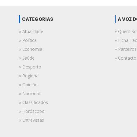
CATEGORIAS
A VOZ 
» Atualidade
» Quem S
» Política
» Ficha Téc
» Economia
» Parceiros
» Saúde
» Contacto
» Desporto
» Regional
» Opinião
» Nacional
» Classificados
» Horóscopo
» Entrevistas