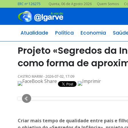
ERC nº 126275
Quinta, 06 de Agosto 2026
Quem Somos
Co
Atualidade
Política
Economia
Saúd
Projeto «Segredos da I
como forma de aproxim
CASTRO MARIM - 2026-07-02, 17:09
Criar mais tempo de qualidade entre pais e filh
o objetivo do «Segredos da Infância», projeto c