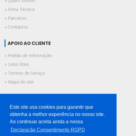
» Quem Somos
» Ficha Técnica
» Parceiros
» Contactos
APOIO AO CLIENTE
» Pedido de Informação
» Links Úteis
» Termos de Serviço
» Mapa do site
FICHA TÉCNICA
Este site usa cookies para garantir que
© 2019 A Voz do Algarve.
obtenha a melhor experiência no nosso site.
Todos os direitos reservados.
Ao continuar aceita ainda a nossa
Declaração Consentimento RGPD