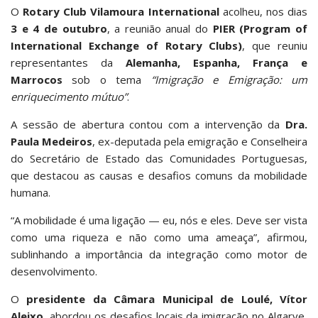
O
Rotary Club Vilamoura International
acolheu, nos dias
3 e 4 de outubro
, a reunião anual do
PIER (Program of
International Exchange of Rotary Clubs)
, que reuniu
representantes da
Alemanha, Espanha, França e
Marrocos
sob o tema
“Imigração e Emigração: um
enriquecimento mútuo”
.
A sessão de abertura contou com a intervenção da
Dra.
Paula Medeiros
, ex-deputada pela emigração e Conselheira
do Secretário de Estado das Comunidades Portuguesas,
que destacou as causas e desafios comuns da mobilidade
humana.
“A mobilidade é uma ligação — eu, nós e eles. Deve ser vista
como uma riqueza e não como uma ameaça”, afirmou,
sublinhando a importância da integração como motor de
desenvolvimento.
O
presidente da Câmara Municipal de Loulé, Vítor
Aleixo
, abordou os desafios locais da imigração no Algarve,