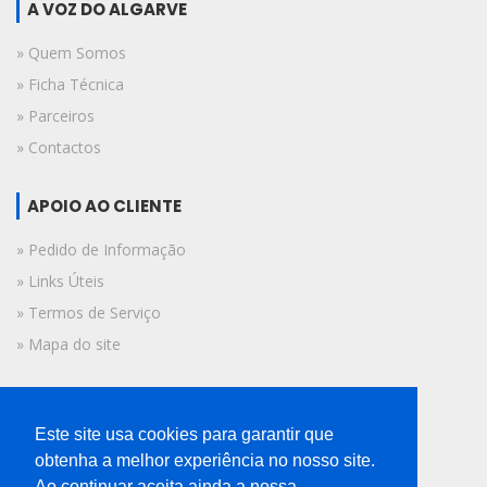
A VOZ DO ALGARVE
» Quem Somos
» Ficha Técnica
» Parceiros
» Contactos
APOIO AO CLIENTE
» Pedido de Informação
» Links Úteis
» Termos de Serviço
» Mapa do site
FICHA TÉCNICA
Este site usa cookies para garantir que
© 2019 A Voz do Algarve.
obtenha a melhor experiência no nosso site.
Todos os direitos reservados.
Ao continuar aceita ainda a nossa