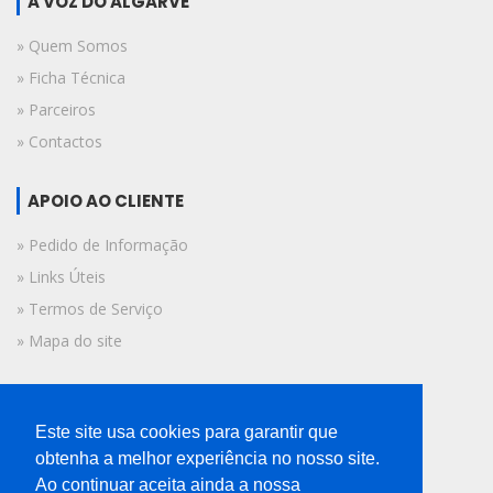
A VOZ DO ALGARVE
» Quem Somos
» Ficha Técnica
» Parceiros
» Contactos
APOIO AO CLIENTE
» Pedido de Informação
» Links Úteis
» Termos de Serviço
» Mapa do site
FICHA TÉCNICA
Este site usa cookies para garantir que
© 2019 A Voz do Algarve.
obtenha a melhor experiência no nosso site.
Todos os direitos reservados.
Ao continuar aceita ainda a nossa