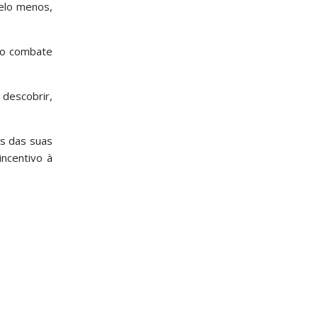
pelo menos,
e o combate
 descobrir,
as das suas
ncentivo à