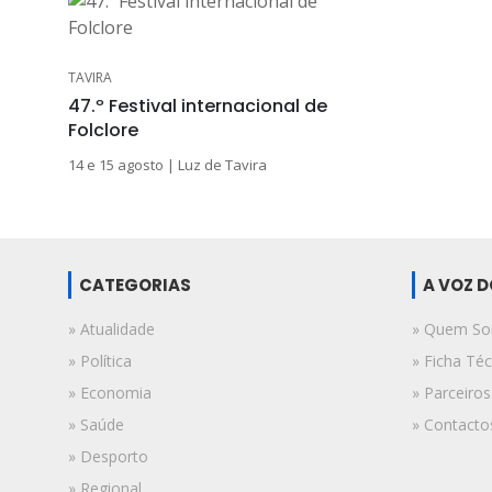
TAVIRA
47.º Festival internacional de
Folclore
14 e 15 agosto | Luz de Tavira
CATEGORIAS
A VOZ 
» Atualidade
» Quem S
» Política
» Ficha Téc
» Economia
» Parceiros
» Saúde
» Contacto
» Desporto
» Regional