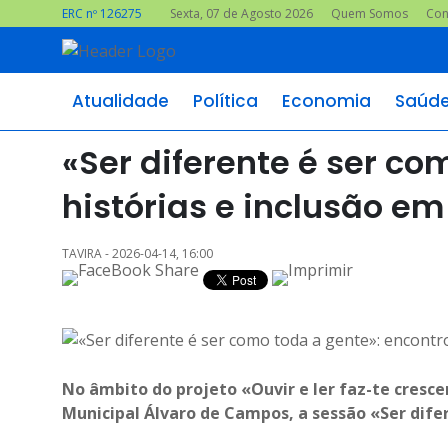
ERC nº 126275
Sexta, 07 de Agosto 2026
Quem Somos
Con
Atualidade
Política
Economia
Saúd
«Ser diferente é ser co
histórias e inclusão em
TAVIRA - 2026-04-14, 16:00
No âmbito do projeto «Ouvir e ler faz-te crescer»
Municipal Álvaro de Campos, a sessão «Ser difer