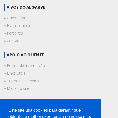
A VOZ DO ALGARVE
» Quem Somos
» Ficha Técnica
» Parceiros
» Contactos
APOIO AO CLIENTE
» Pedido de Informação
» Links Úteis
» Termos de Serviço
» Mapa do site
FICHA TÉCNICA
Este site usa cookies para garantir que
© 2019 A Voz do Algarve.
obtenha a melhor experiência no nosso site.