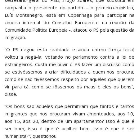
secretário-geral do PSD, Hugo Soares, que substitui em
campanha o presidente do partido – o primeiro-ministro,
Luís Montenegro, está em Copenhaga para participar na
cimeira informal do Conselho Europeu e na reunião da
Comunidade Política Europeia -, atacou o PS pela questão da
imigração.
“O PS negou esta realidade e ainda ontem [terça-feira]
voltou a negá-la, votando no parlamento contra a lei de
estrangeiros. Custa-me ouvir o PS fazer um discurso como
se estivéssemos a criar dificuldades a quem nos procura,
como se não tivéssemos respeito por aqueles que querem
vir para cá, como se fôssemos os maus e eles os bons”,
disse.
“Os bons são aqueles que permitiram que tantos e tantos
imigrantes que nos procuram vivam amontoados, aos 10,
aos 15, aos 20, dentro de um apartamento? Isso é que é
ser bom, isso é que é acolher bem, isso é que é ser
humanista?”, questionou.