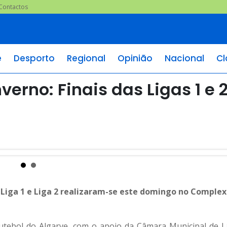
Contactos
e
Desporto
Regional
Opinião
Nacional
Cl
rno: Finais das Ligas 1 e 
 Liga 1 e Liga 2 realizaram-se este domingo no Comple
utebol do Algarve, com o apoio da Câmara Municipal de L