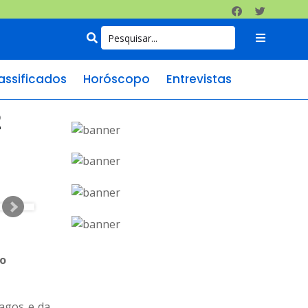
assificados
Horóscopo
Entrevistas
2
xo
agos e da