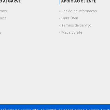
DO ALGARVE
APOIO AO CLIENTE
omos
» Pedido de Informação
nica
» Links Úteis
» Termos de Serviço
s
» Mapa do site