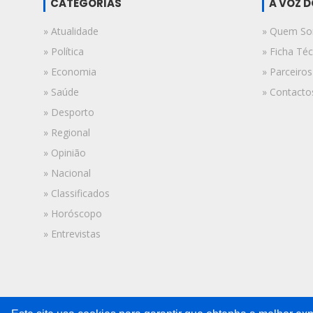
CATEGORIAS
A VOZ 
» Atualidade
» Quem S
» Política
» Ficha Téc
» Economia
» Parceiros
» Saúde
» Contacto
» Desporto
» Regional
» Opinião
» Nacional
» Classificados
» Horóscopo
» Entrevistas