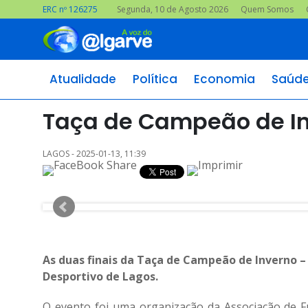
ERC nº 126275
Segunda, 10 de Agosto 2026
Quem Somos
Atualidade
Política
Economia
Saúd
Taça de Campeão de Inve
LAGOS - 2025-01-13, 11:39
As duas finais da Taça de Campeão de Inverno –
Desportivo de Lagos.
O evento foi uma organização da Associação de F