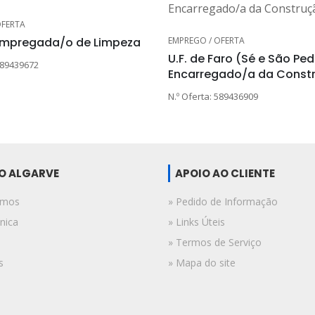
OFERTA
EMPREGO / OFERTA
Empregada/o de Limpeza
U.F. de Faro (Sé e São Ped
589439672
Encarregado/a da Const
N.º Oferta: 589436909
DO ALGARVE
APOIO AO CLIENTE
omos
» Pedido de Informação
nica
» Links Úteis
» Termos de Serviço
s
» Mapa do site