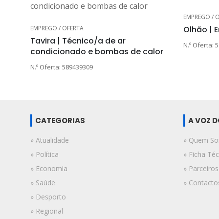
EMPREGO / 
EMPREGO / OFERTA
Olhão | 
Tavira | Técnico/a de ar
N.º Oferta: 
condicionado e bombas de calor
N.º Oferta: 589439309
CATEGORIAS
A VOZ 
» Atualidade
» Quem S
» Política
» Ficha Téc
» Economia
» Parceiros
» Saúde
» Contacto
» Desporto
» Regional