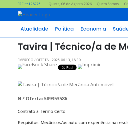
ERC nº 126275
Quinta, 06 de Agosto 2026
Quem Somos
Co
Atualidade
Política
Economia
Saúd
Tavira | Técnico/a de 
EMPREGO / OFERTA - 2025-06-13, 18:30
N.º Oferta: 589353586
Contrato a Termo Certo
Requisitos: Mecânicos/as auto com experiência na reso