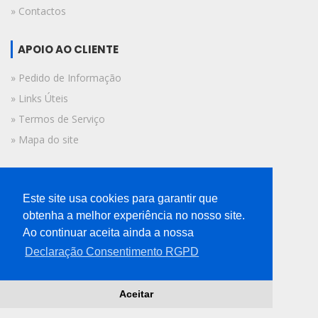
» Contactos
APOIO AO CLIENTE
» Pedido de Informação
» Links Úteis
» Termos de Serviço
» Mapa do site
FICHA TÉCNICA
Este site usa cookies para garantir que
© 2019 A Voz do Algarve.
obtenha a melhor experiência no nosso site.
Todos os direitos reservados.
Ao continuar aceita ainda a nossa
Declaração Consentimento RGPD
Aceitar