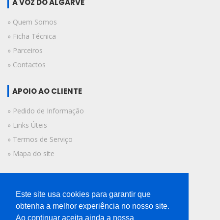
A VOZ DO ALGARVE
» Quem Somos
» Ficha Técnica
» Parceiros
» Contactos
APOIO AO CLIENTE
» Pedido de Informação
» Links Úteis
» Termos de Serviço
» Mapa do site
FICHA TÉCNICA
Este site usa cookies para garantir que
© 2019 A Voz do Algarve.
obtenha a melhor experiência no nosso site.
Todos os direitos reservados.
Ao continuar aceita ainda a nossa